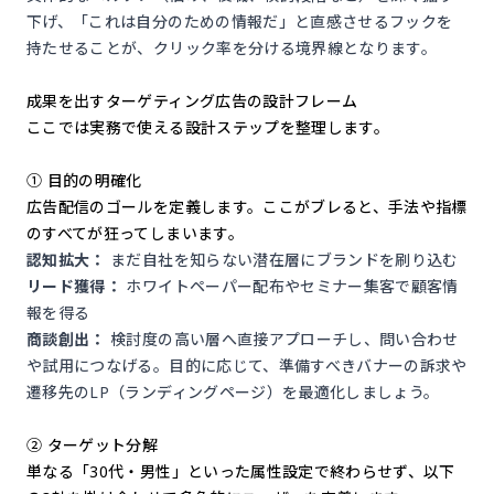
下げ、「これは自分のための情報だ」と直感させるフックを
持たせることが、クリック率を分ける境界線となります。
成果を出すターゲティング広告の設計フレーム
ここでは実務で使える設計ステップを整理します。
① 目的の明確化
広告配信のゴールを定義します。ここがブレると、手法や指標
のすべてが狂ってしまいます。
認知拡大：
まだ自社を知らない潜在層にブランドを刷り込む
リード獲得：
ホワイトペーパー配布やセミナー集客で顧客情
報を得る
商談創出：
検討度の高い層へ直接アプローチし、問い合わせ
や試用につなげる。目的に応じて、準備すべきバナーの訴求や
遷移先のLP（ランディングページ）を最適化しましょう。
② ターゲット分解
単なる「30代・男性」といった属性設定で終わらせず、以下