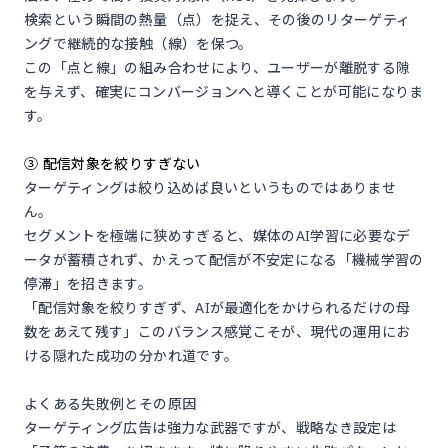
検索という瞬間の熱量（点）を捉え、その後のリターゲティ
ングで継続的な接触（線）を保つ。
この「点と線」の組み合わせにより、ユーザーが離脱する隙
を与えず、確実にコンバージョンへと導くことが可能になりま
す。
③ 配信対象を絞りすぎない
ターゲティングは絞り込めば良いというものではありませ
ん。
セグメントを極端に狭めすぎると、媒体のAI学習に必要なデ
ータが蓄積されず、かえって配信が不安定になる「機械学習の
停滞」を招きます。
「配信対象を絞りすぎず、AIが最適化をかけられるだけの母
数をあえて残す」このバランス感覚こそが、現代の運用にお
ける隠れた成功の分かれ道です。
よくある失敗例とその原因
ターゲティング広告は強力な武器ですが、戦略なき設定は