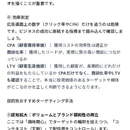
オを描くことが重要です。
④ 効果測定
広告画面上の数字（クリック率やCPA）だけを追うのは危険
です。ビジネスの成功に直結する指標まで踏み込んで確認しま
しょう。
CPA（顧客獲得単価）：
獲得コストの効率性は適正か
商談化率：
獲得したリードが、実際に質の高い商談につなが
っているか
LTV（顧客生涯価値）：
獲得した顧客が、長期的にどれだけ
の利益をもたらしているか
CPAだけでなく、商談化率やLTV
も確認
することで、本当に投資価値のあるターゲットや媒体
がどこなのかを正しく判断できるようになります。
目的別おすすめターゲティング手法
①認知拡大：ボリュームとブランド親和性の両立
ここでは「興味関心」でターゲットの輪郭を捉えつつ、「コ
ンテキスト（文脈）」で配信面をコントロールします。