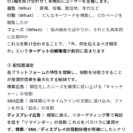
の3軸を掛け合わせて多角的にユーザーを定義します。
属性（Who）
： 業種、役職、居住地、年代など
行動（What）
： どんなキーワードを検索し、どのページを
閲覧したか
フェーズ（When）
： 悩み始めたばかりか、それとも具体的
に比較中か
これらを掛け合わせることで、「今、何を伝えるべき相手
か」という
ターゲットの解像度
が劇的に高まります
③ 配信面選定
各プラットフォームの特性を理解し、役割を分担させること
が投資対効果を最大化する秘訣です。
検索広告：
顕在化したニーズを確実に拾い上げる「キャッチ
ャー」の役割
SNS広告：
興味関心やタイムラインの文脈に溶け込み、ファ
ンを作る「起点」の役割
ディスプレイ広告：
視覚に訴え、リターゲティング等で再訪
を促す「リマインダー」の役割 これらをバラバラに運用せ
ず、
検索／SNS／ディスプレイの役割分担
を明確にしたシナリ