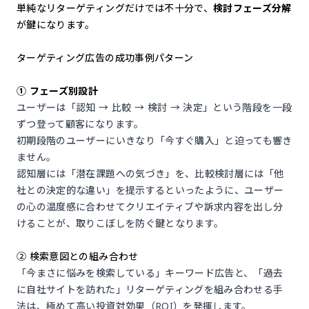
単純なリターゲティングだけでは不十分で、
検討フェーズ分解
が鍵になります。
ターゲティング広告の成功事例パターン
① フェーズ別設計
ユーザーは「認知 → 比較 → 検討 → 決定」という階段を一段
ずつ登って顧客になります。
初期段階のユーザーにいきなり「今すぐ購入」と迫っても響き
ません。
認知層には「潜在課題への気づき」を、比較検討層には「他
社との決定的な違い」を提示するといったように、ユーザー
の心の温度感に合わせてクリエイティブや訴求内容を出し分
けることが、取りこぼしを防ぐ鍵となります。
② 検索意図との組み合わせ
「今まさに悩みを検索している」キーワード広告と、「過去
に自社サイトを訪れた」リターゲティングを組み合わせる手
法は、極めて高い投資対効果（ROI）を発揮します。