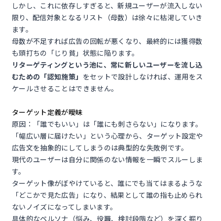
しかし、これに依存しすぎると、新規ユーザーが流入しない
限り、配信対象となるリスト（母数）は徐々に枯渇していき
ます。
母数が不足すれば広告の回転が悪くなり、最終的には獲得数
も頭打ちの「じり貧」状態に陥ります。
リターゲティングという池に、常に新しいユーザーを流し込
むための「認知施策」
をセットで設計しなければ、運用をス
ケールさせることはできません。
ターゲット定義が曖昧
原因：「誰でもいい」は「誰にも刺さらない」になります。
「幅広い層に届けたい」という心理から、ターゲット設定や
広告文を抽象的にしてしまうのは典型的な失敗例です。
現代のユーザーは自分に関係のない情報を一瞬でスルーしま
す。
ターゲット像がぼやけていると、誰にでも当てはまるような
「どこかで見た広告」になり、結果として誰の指も止められ
ないノイズになってしまいます。
具体的なペルソナ（悩み、役職、検討段階など）を深く掘り