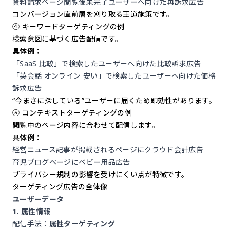
資料請求ページ閲覧後未完了ユーザーへ向けた再訴求広告
コンバージョン直前層を刈り取る王道施策です。
④ キーワードターゲティングの例
検索意図に基づく広告配信です。
具体例：
「SaaS 比較」で検索したユーザーへ向けた比較訴求広告
「英会話 オンライン 安い」で検索したユーザーへ向けた価格
訴求広告
“今まさに探している”ユーザーに届くため即効性があります。
⑤ コンテキストターゲティングの例
閲覧中のページ内容に合わせて配信します。
具体例：
経営ニュース記事が掲載されるページにクラウド会計広告
育児ブログページにベビー用品広告
プライバシー規制の影響を受けにくい点が特徴です。
ターゲティング広告の全体像
ユーザーデータ
1. 属性情報
配信手法：
属性ターゲティング