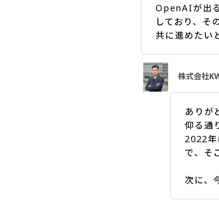
OpenAIが
しており、そ
共に進めたい
株式会社KW
ありが
仰る通
2022
で、そ
次に、