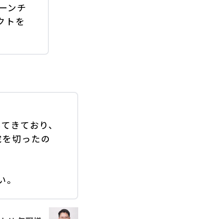
ローンチ
クトを
してきており、
に舵を切ったの
い。