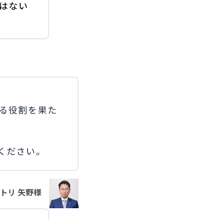
はない
する役割を果た
ください。
トリ 矢野様