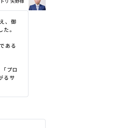
トリ 矢野様
え、御
した。
である
る「プロ
がるサ