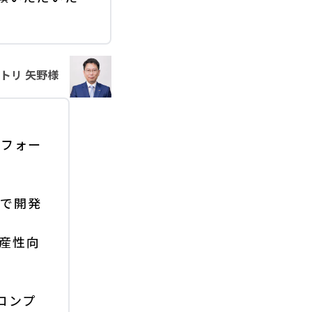
トリ 矢野様
トフォー
中で開発
産性向
ロンプ